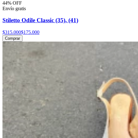
44% OFF
Envío gratis
Stiletto Odile Classic (35), (41)
$315.000
$175.000
Comprar